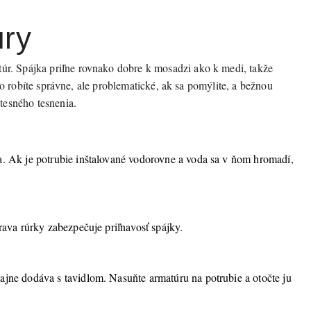
úry
r. Spájka priľne rovnako dobre k mosadzi ako k medi, takže
o robíte správne, ale problematické, ak sa pomýlite, a bežnou
tesného tesnenia.
a. Ak je potrubie inštalované vodorovne a voda sa v ňom hromadí,
rava rúrky zabezpečuje priľnavosť spájky.
ajne dodáva s tavidlom. Nasuňte armatúru na potrubie a otočte ju