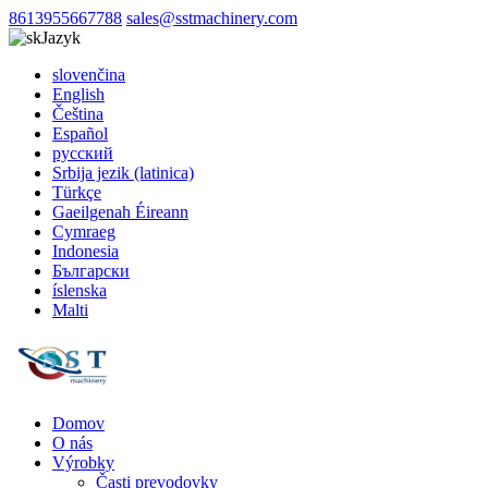
8613955667788
sales@sstmachinery.com
Jazyk
slovenčina
English
Čeština
Español
русский
Srbija jezik (latinica)
Türkçe
Gaeilgenah Éireann
Cymraeg
Indonesia
Български
íslenska
Malti
Domov
O nás
Výrobky
Časti prevodovky