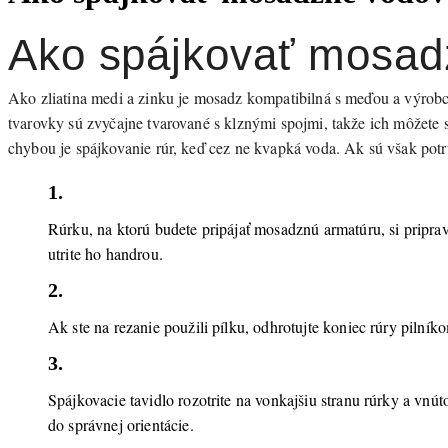
Ako spájkovať mosad
Ako zliatina medi a zinku je mosadz kompatibilná s meďou a výrob
tvarovky sú zvyčajne tvarované s klznými spojmi, takže ich môžete sp
chybou je spájkovanie rúr, keď cez ne kvapká voda. Ak sú však potr
1.
Rúrku, na ktorú budete pripájať mosadznú armatúru, si pripra
utrite ho handrou.
2.
Ak ste na rezanie použili pílku, odhrotujte koniec rúry pilní
3.
Spájkovacie tavidlo rozotrite na vonkajšiu stranu rúrky a vn
do správnej orientácie.