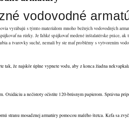
zné vodovodné armat
covia vyrábajú s týmto materiálom mnoho bežných vodovodných armatú
ájkovať na rúrky. Je ľahké spájkovať medené inštalatérske práce, ak t
ubia a tvarovky suché, nemali by ste mať problémy s vytvorením vodo
vte tak, že najskôr úplne vypnete vodu, aby z konca žiadna nekvapkal
kom. Oxidáciu a nečistoty očistite 120-brúsnym papierom. Správna príp
útornú stranu mosadznej armatúry pomocou malého štetca. Kefa sa zvyč