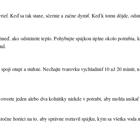
eť. Keď sa tak stane, sčernie a začne dymiť. Keď k tomu dôjde, odstr
hneď, ako odstránite teplo. Pohybujte spájkou úplne okolo potrubia, k
únd.
spoji otupí a stuhne. Nechajte tvarovku vychladnúť 10 až 20 minút, ne
tvorte jeden alebo dva kohútiky niekde v potrubí, aby mohla unikať 
očne horúci na to, aby správne roztavil spájku, kým sa všetka voda n