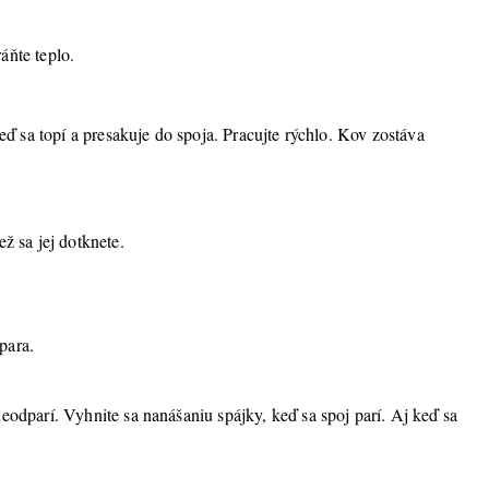
áňte teplo.
eď sa topí a presakuje do spoja. Pracujte rýchlo. Kov zostáva
ž sa jej dotknete.
para.
eodparí. Vyhnite sa nanášaniu spájky, keď sa spoj parí. Aj keď sa