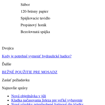
Súbor
120-brúsny papier
Spájkovacie tavidlo
Propánový horák
Bezolovnatá spájka
Dvojica
Kedy je potrebné vymeniť hydraulické hadice?
Ďalšie
BEŽNÉ POUŽITIE PRE MOSADZ
Zaslať požiadavku
Najnovšie správy
Nová objednávka v júli
Kladka načasovania železa pre veľké vybavenie
Nové výrobky prispôsobené liatinové din kladky