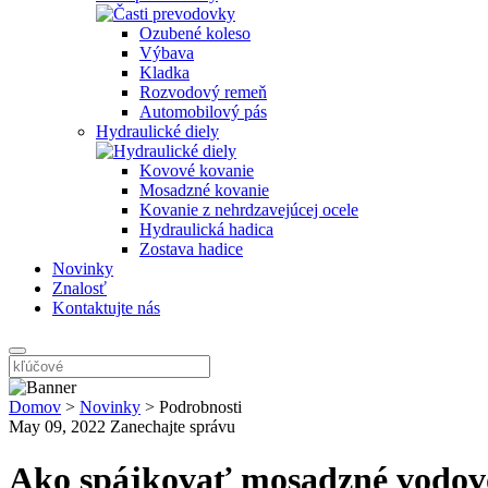
Ozubené koleso
Výbava
Kladka
Rozvodový remeň
Automobilový pás
Hydraulické diely
Kovové kovanie
Mosadzné kovanie
Kovanie z nehrdzavejúcej ocele
Hydraulická hadica
Zostava hadice
Novinky
Znalosť
Kontaktujte nás
Domov
>
Novinky
>
Podrobnosti
May 09, 2022
Zanechajte správu
Ako spájkovať mosadzné vodov