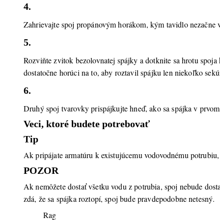
4.
Zahrievajte spoj propánovým horákom, kým tavidlo nezačne vri
5.
Rozviňte zvitok bezolovnatej spájky a dotknite sa hrotu spoja 
dostatočne horúci na to, aby roztavil spájku len niekoľko sek
6.
Druhý spoj tvarovky prispájkujte hneď, ako sa spájka v prvom 
Veci, ktoré budete potrebovať
Tip
Ak pripájate armatúru k existujúcemu vodovodnému potrubiu, o
POZOR
Ak nemôžete dostať všetku vodu z potrubia, spoj nebude dostat
zdá, že sa spájka roztopí, spoj bude pravdepodobne netesný.
Rag